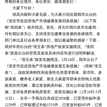
尊敬的各位领导、各位来宾、媒体朋友们：
大家下午好！
很高兴能和大家见面，为大家介绍近期我市出台的
《淮安市促进房地产市场健康发展四条措施》（以下简
称“淮四条”）相关情况。首先，请允许我代表市住建局，
对长期以来关心、支持淮安住建事业发展的各级领导、各
部门单位及社会各界朋友们，致以最诚挚的感谢！下面，
我对年初出台的“淮五条”房地产政策实施情况、“淮四
条”政策出台的背景及政策具体内容等进行说明和解读。
一、“淮五条”政策实施情况。2月24日，我市出台了
《淮安市促进房地产市场健康发展五条措施》（简称“淮五
条”）。该政策将刚性和改善性住房需求群体、新市民、多
孩家庭、赡养老人家庭、新生儿家庭等群体全部纳入优惠
政策扶持范畴，通过发放购房补贴、优化公积金贷款等措
施，支持各类群体购房需求。政策实施以来（2月24日-5月
31日），全市一手商品住房成交2858套，已受理补贴申请
2226件，已审核通过补贴1551件，已发放补贴605件，已发