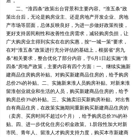
居”。
二、“淮四条”政策出台背景和主要内容。“淮五条”政
策出台后，无论是购房业主、还是房地产开发企业、房地
产市场等层面，总体反映良好，为进一步做好政策衔接，
更好支持居民刚性和改善性住房需求，减轻购房负担，让
广大购房业主得到实实在在的实惠，按“一城一策”要求，
在对“淮五条”政策进行充分评估的基础上，根据省“房九
条”相关要求，整合优化了部分内容，于6月1日起实施“淮
四条”房地产政策，主要内容有四个方面：一、继续实施新
建商品住房购房补贴。对购买新建商品住房的，给予购房
总价2%的补贴。二、实施新来淮人员购房补贴。对新来淮
留淮创业就业和生活的人员，购买新建商品住房的，给予
购房总价3%的补贴。三、实施卖旧买新购房补贴。对出售
自有商品住房，在政策实施期间重新购买新建商品住房的
（卖房、买房时间不超过6个月），给予购房总价3%的补
贴。四、进一步优化住房公积金政策。1.阶段性加大对新
市民、青年人、留淮人才购房支持力度，购买本市新建商