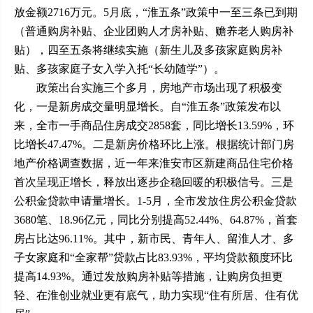
放金额2716万元。5月底，“淮五条”政策中一至三条已到期
（普通购房补贴、企业团购人才房补贴、赡养老人购房补
贴），四至五条将继续实施（新生儿及多孩家庭购房补
贴、多孩家庭子女入学入托“长幼随学”）。
政策出台实施三个多月，房地产市场出现了积极变
化，一是新房成交量明显增长。自“淮五条”政策发布以
来，全市一手商品住房成交2858套，同比增长13.59%，环
比增长47.47%。二是新房价格环比上涨。根据统计部门房
地产价格调查数据，近一年来淮安市区新建商品住宅价格
首次呈现正增长，释放出逐步企稳回暖的积极信号。三是
公积金贷款申请量增长。1-5月，全市发放住房公积金贷款
3680笔、18.96亿元，同比分别提高52.44%、64.87%，首套
房占比达96.11%。其中，新市民、青年人、留淮人才、多
子女家庭和“全家帮”贷款占比83.93%，平均贷款额度环比
提高14.93%。通过发放购房补贴等措施，让购房负担更
轻、在淮创业就业更有底气，助力实现“住有所居、住有优