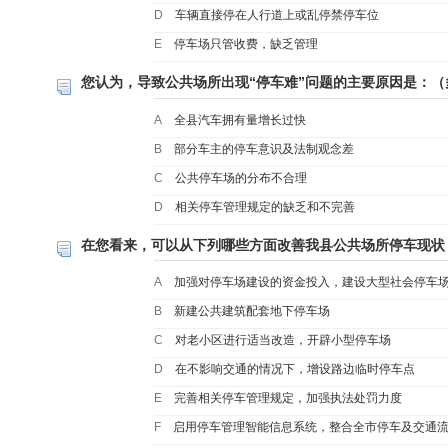
D
车辆直接停在人行道上或乱停禁停车位
E
停车场只管收费，缺乏管理
您认为，导致公共场所出现“停车难”问题的主要原因是：（
A
全县汽车拥有量增长过快
B
部分车主的停车意识及法制观念差
C
公共停车场的分布不合理
D
相关停车管理规定的缺乏和不完善
在您看来，可以从下列哪些方面改善我县公共场所停车现状
A
加强对停车场建设的资金投入，建设大型社会停车
B
新建公共建筑配套地下停车场
C
对老小区进行适当改造，开辟小型停车场
D
在不影响交通的情况下，增设路边临时停车点
E
完善相关停车管理规定，加强执法处罚力度
F
启用停车管理智能信息系统，整合全市停车及交通