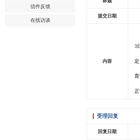
标题
信件反馈
提交日期
在线访谈
3
定
内容
育
正
受理回复
回复日期